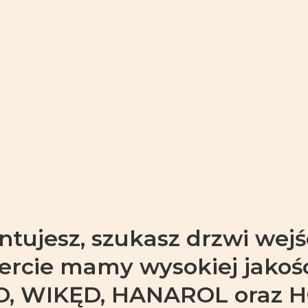
ontujesz, szukasz drzwi wej
fercie mamy wysokiej jakości
KO, WIKĘD, HANAROL oraz