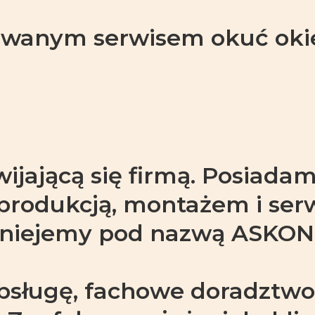
owanym serwisem okuć oki
jającą się firmą. Posiadam
rodukcją, montażem i serwi
stniejemy pod nazwą ASKONT
bsługę, fachowe doradztwo